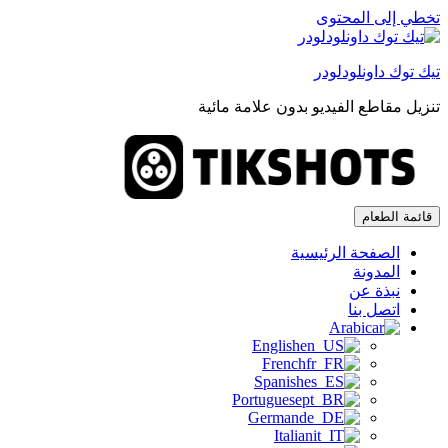
تخطي إلى المحتوى
تيك توك داونلودلودر
تنزيل مقاطع الفيديو بدون علامة مائية
تيك توك داونلودلودر
تنزيل مقاطع الفيديو بدون علامة مائية
قائمة الطعام
الصفحة الرئيسية
المدونة
نبذة عن
اتصل بنا
Arabic
English
French
Spanish
Portuguese
German
Italian