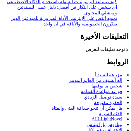
كيف تساعد الرسومات السهلة باستخدام الذكاء الاصطناعي
أي شخص على ابتكار فن أفضل: دليل عملي للمبتدئين
ومنشئي المحتوى
تمويه النص على الإنترنت: الأداة الضرورية للمبدعين الذين
يقدّرون الخصوصية والأناقة في آن واحد
التعليقات الأخيرة
لا توجد تعليقات للعرض.
الروابط
مزرعة السيد أ
إله السيف من العالم المدمر
شخص ما يوقفها
قواعد مواعدة القمامة
سيدة توصيل الزبادي
الحفرة مفتوحة
هل يمكن أن تنجو صداقة الفتى والفتاة
الفئة السرية
ALLLightNovel
بينادوس بارا نيناس
الاعتراف رقم 101