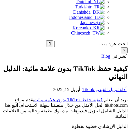
Dutch
Turkish
Danish
Indonesian
Japanese
Korean
Chinese
ابحث عن:
×
نُشر في
Blog
كيفية حفظ TikTok بدون علامة مائية: الدليل
النهائي
أداة تنزيل الفيديو Tiktok
أبريل 15, 2025
تريد أن تتعلم
كيفية حفظ TikTok بدون علامة مائية
يقدم موقع
tikshots.com الحل الأمثل من خلال منصتنا سهلة الاستخدام. اتبع هذا
الدليل الشامل لتنزيل فيديوهات تيك توك نظيفة وخالية من العلامات
المائية.
الدليل الإرشادي خطوة بخطوة