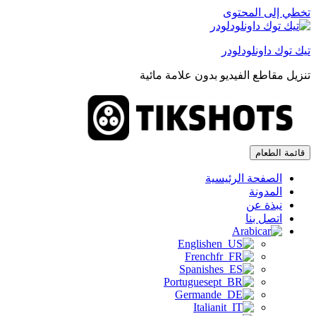
تخطي إلى المحتوى
تيك توك داونلودلودر
تنزيل مقاطع الفيديو بدون علامة مائية
تيك توك داونلودلودر
تنزيل مقاطع الفيديو بدون علامة مائية
قائمة الطعام
الصفحة الرئيسية
المدونة
نبذة عن
اتصل بنا
Arabic
English
French
Spanish
Portuguese
German
Italian