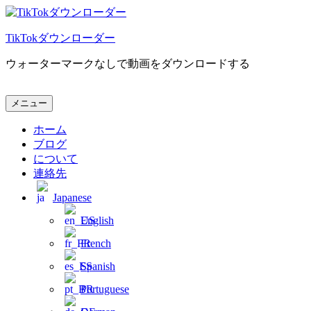
コ
ン
TikTokダウンローダー
テ
ン
ウォーターマークなしで動画をダウンロードする
ツ
へ
ス
TikTokダウンローダー
ウォーターマークなしで動画をダウンロードする
メニュー
キ
ッ
ホーム
プ
ブログ
について
連絡先
Japanese
English
French
Spanish
Portuguese