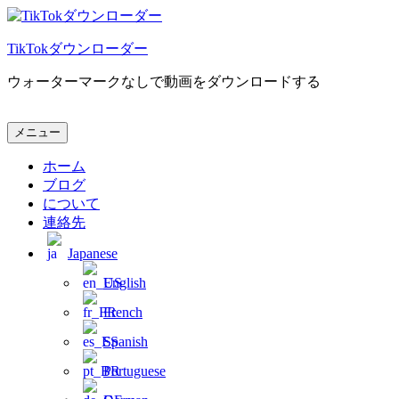
コ
ン
TikTokダウンローダー
テ
ン
ウォーターマークなしで動画をダウンロードする
ツ
へ
ス
TikTokダウンローダー
ウォーターマークなしで動画をダウンロードする
メニュー
キ
ッ
ホーム
プ
ブログ
について
連絡先
Japanese
English
French
Spanish
Portuguese