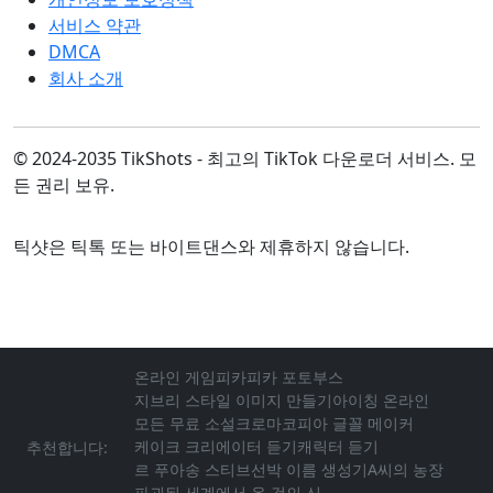
서비스 약관
DMCA
회사 소개
© 2024-2035 TikShots - 최고의 TikTok 다운로더 서비스. 모
든 권리 보유.
틱샷은 틱톡 또는 바이트댄스와 제휴하지 않습니다.
온라인 게임
피카피카 포토부스
지브리 스타일 이미지 만들기
아이칭 온라인
모든 무료 소설
크로마코피아 글꼴 메이커
케이크 크리에이터 듣기
캐릭터 듣기
추천합니다:
르 푸아송 스티브
선박 이름 생성기
A씨의 농장
파괴된 세계에서 온 검의 신