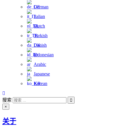
German
Italian
Dutch
Turkish
Danish
Indonesian
Arabic
Japanese
Korean
搜索
×
关于