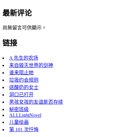
最新评论
尚無留言可供顯示。
链接
A 先生的农场
来自毁灭世界的剑神
谁来阻止她
垃圾约会规则
送酸奶的女士
洞口已打开
男孩女孩的友谊能否存续
秘密班级
ALLLightNovel
儿童绘画
第 101 次忏悔