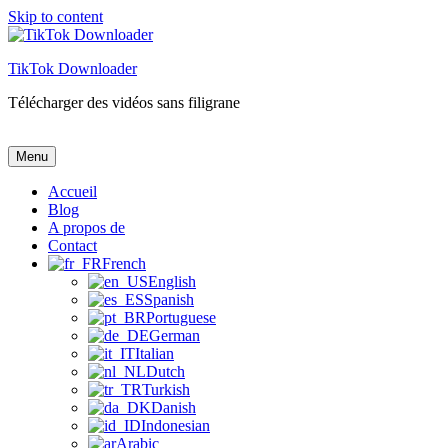
Skip to content
TikTok Downloader
Télécharger des vidéos sans filigrane
TikTok Downloader
Télécharger des vidéos sans filigrane
Menu
Accueil
Blog
A propos de
Contact
French
English
Spanish
Portuguese
German
Italian
Dutch
Turkish
Danish
Indonesian
Arabic