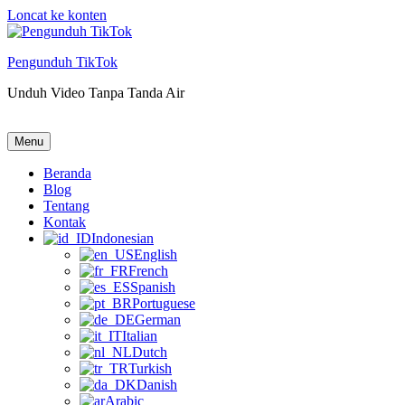
Loncat ke konten
Pengunduh TikTok
Unduh Video Tanpa Tanda Air
Pengunduh TikTok
Unduh Video Tanpa Tanda Air
Menu
Beranda
Blog
Tentang
Kontak
Indonesian
English
French
Spanish
Portuguese
German
Italian
Dutch
Turkish
Danish
Arabic