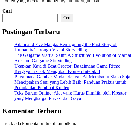
konten yang mereka miliki izinnya untuk digunakan.
Cari
Cari
Postingan Terbaru
Adam and Eve Manga: Reimagining the First Story of
Humanity Through Visual Storytelling
The Galgame Martial Saint: A Structured Evolution of Martial
Arts and Galgame Storytelling
Ucapkan Kata di Beat Creator: Bagaimana Game Ritme
Bergaya TikTok Mengubah Konten Interaktif
Bagaimana Gambar Mudah dengan AI Membantu Siapa Saja
Menciptakan Seni yang Lebih Baik: Panduan Praktis untuk
Pemula dan Pembuat Konten
Teks Buram Online: Alat yang Harus Dimiliki oleh Kreator
yang Menghargai Privasi dan Gaya
Komentar Terbaru
Tidak ada komentar untuk ditampilkan.