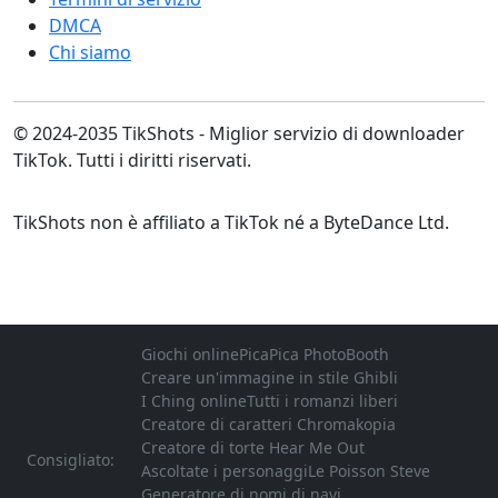
DMCA
Chi siamo
© 2024-2035 TikShots - Miglior servizio di downloader
TikTok. Tutti i diritti riservati.
TikShots non è affiliato a TikTok né a ByteDance Ltd.
Giochi online
PicaPica PhotoBooth
Creare un'immagine in stile Ghibli
I Ching online
Tutti i romanzi liberi
Creatore di caratteri Chromakopia
Creatore di torte Hear Me Out
Consigliato:
Ascoltate i personaggi
Le Poisson Steve
Generatore di nomi di navi