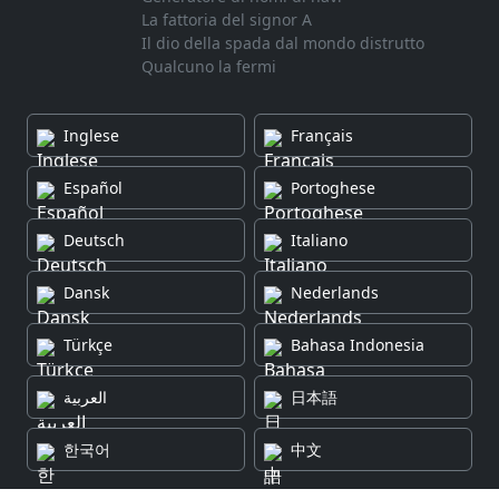
La fattoria del signor A
Il dio della spada dal mondo distrutto
Qualcuno la fermi
Inglese
Français
Español
Portoghese
Deutsch
Italiano
Dansk
Nederlands
Türkçe
Bahasa Indonesia
العربية
日本語
한국어
中文