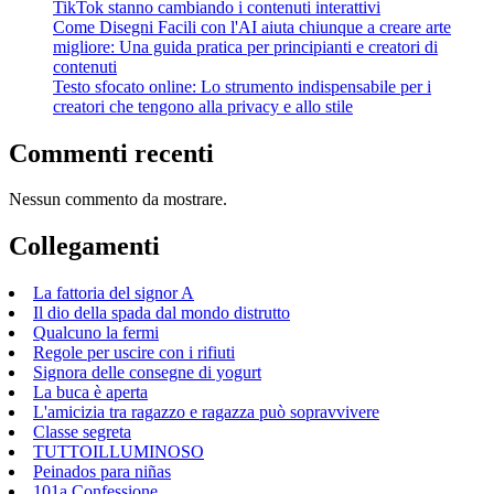
TikTok stanno cambiando i contenuti interattivi
Come Disegni Facili con l'AI aiuta chiunque a creare arte
migliore: Una guida pratica per principianti e creatori di
contenuti
Testo sfocato online: Lo strumento indispensabile per i
creatori che tengono alla privacy e allo stile
Commenti recenti
Nessun commento da mostrare.
Collegamenti
La fattoria del signor A
Il dio della spada dal mondo distrutto
Qualcuno la fermi
Regole per uscire con i rifiuti
Signora delle consegne di yogurt
La buca è aperta
L'amicizia tra ragazzo e ragazza può sopravvivere
Classe segreta
TUTTOILLUMINOSO
Peinados para niñas
101a Confessione