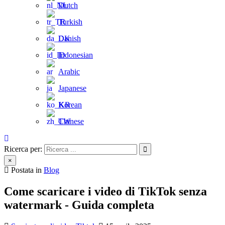
Dutch
Turkish
Danish
Indonesian
Arabic
Japanese
Korean
Chinese
Ricerca per:
×
Postata in
Blog
Come scaricare i video di TikTok senza
watermark - Guida completa