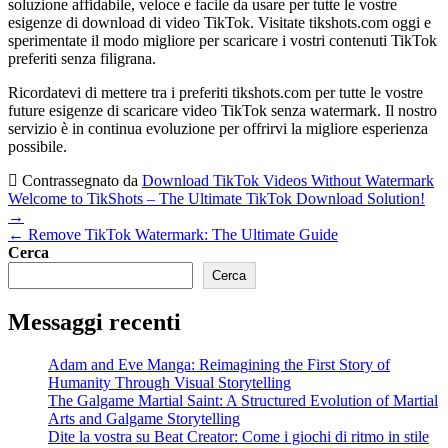
soluzione affidabile, veloce e facile da usare per tutte le vostre
esigenze di download di video TikTok. Visitate tikshots.com oggi e
sperimentate il modo migliore per scaricare i vostri contenuti TikTok
preferiti senza filigrana.
Ricordatevi di mettere tra i preferiti tikshots.com per tutte le vostre
future esigenze di scaricare video TikTok senza watermark. Il nostro
servizio è in continua evoluzione per offrirvi la migliore esperienza
possibile.
Contrassegnato da
Download TikTok Videos Without Watermark
Navigazione
Welcome to TikShots – The Ultimate TikTok Download Solution!
→
articoli
← Remove TikTok Watermark: The Ultimate Guide
Cerca
Cerca
Messaggi recenti
Adam and Eve Manga: Reimagining the First Story of
Humanity Through Visual Storytelling
The Galgame Martial Saint: A Structured Evolution of Martial
Arts and Galgame Storytelling
Dite la vostra su Beat Creator: Come i giochi di ritmo in stile