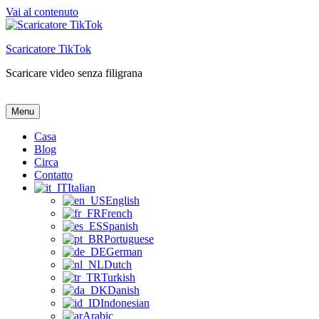
Vai al contenuto
Scaricatore TikTok
Scaricare video senza filigrana
Scaricatore TikTok
Scaricare video senza filigrana
Menu
Casa
Blog
Circa
Contatto
Italian
English
French
Spanish
Portuguese
German
Dutch
Turkish
Danish
Indonesian
Arabic