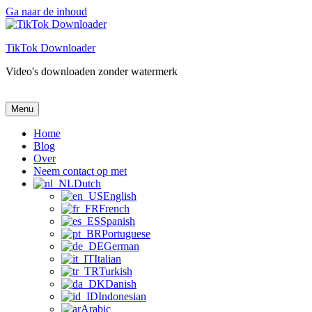
Ga naar de inhoud
TikTok Downloader
Video's downloaden zonder watermerk
TikTok Downloader
Video's downloaden zonder watermerk
Menu
Home
Blog
Over
Neem contact op met
Dutch
English
French
Spanish
Portuguese
German
Italian
Turkish
Danish
Indonesian
Arabic