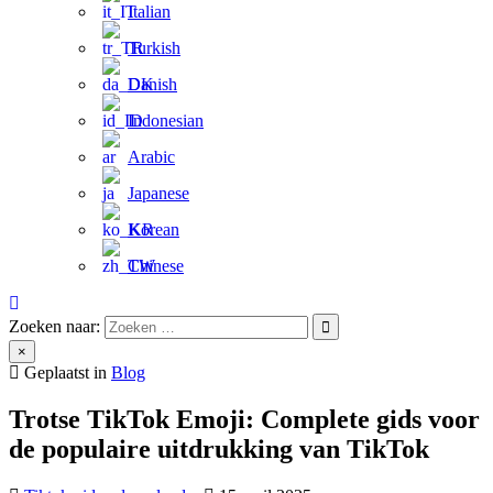
Italian
Turkish
Danish
Indonesian
Arabic
Japanese
Korean
Chinese
Zoeken naar:
×
Geplaatst in
Blog
Trotse TikTok Emoji: Complete gids voor
de populaire uitdrukking van TikTok