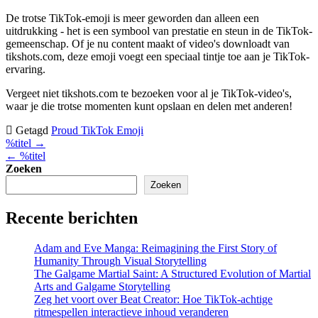
De trotse TikTok-emoji is meer geworden dan alleen een
uitdrukking - het is een symbool van prestatie en steun in de TikTok-
gemeenschap. Of je nu content maakt of video's downloadt van
tikshots.com, deze emoji voegt een speciaal tintje toe aan je TikTok-
ervaring.
Vergeet niet tikshots.com te bezoeken voor al je TikTok-video's,
waar je die trotse momenten kunt opslaan en delen met anderen!
Getagd
Proud TikTok Emoji
Bericht
%titel →
← %titel
navigatie
Zoeken
Zoeken
Recente berichten
Adam and Eve Manga: Reimagining the First Story of
Humanity Through Visual Storytelling
The Galgame Martial Saint: A Structured Evolution of Martial
Arts and Galgame Storytelling
Zeg het voort over Beat Creator: Hoe TikTok-achtige
ritmespellen interactieve inhoud veranderen