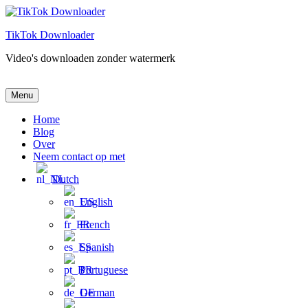
Ga
naar
TikTok Downloader
de
inhoud
Video's downloaden zonder watermerk
TikTok Downloader
Video's downloaden zonder watermerk
Menu
Home
Blog
Over
Neem contact op met
Dutch
English
French
Spanish
Portuguese
German