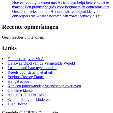
Hoe eenvoudig tekenen met AI iedereen helpt betere kunst te
maken: Een praktische gids voor beginners en contentmakers
Onscherpe tekst online: Het onmisbare hulpmiddel voor
ontwerpers die waarde hechten aan zowel privacy als stijl
Recente opmerkingen
Geen reacties om te tonen.
Links
De boerderij van Mr A
De Zwaardgod van de Vernietigde Wereld
Laat iemand haar tegenhouden
Regels voor daten met afval
Yoghurt Bezorg Dame
Het gat is open
Kan een jongen-meisje vriendschap overleven
Geheime klasse
ALLERLICHTNAME
Schilderijen voor kinderen
101e Biecht
Copyright © J TikTok Downloader