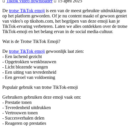
Tiktok video downloader
15 april 2025
De
trotse TikTok emoji
is een van de meest gebruikte uitdrukkingen
op het platform geworden. Of je nu content maakt of gewoon geniet
van video's op tikshots.com, het begrijpen van deze emoji kan je
TikTok-ervaring verbeteren. Laten we alles ontdekken over de trotse
TikTok-emoji en het belang ervan in de social media-cultuur.
Wat is de Trotse TikTok Emoji?
De
trotse TikTok emoji
gewoonlijk laat zien:
- Een lachend gezicht
- Opgetrokken wenkbrauwen
- Licht blozende wangen
- Een uiting van tevredenheid
- Een gevoel van voldoening
Populair gebruik van trotse TikTok-emoji
Gebruikers gebruiken deze emoji vaak om:
- Prestatie tonen
- Tevredenheid uitdrukken
- Vertrouwen tonen
- Succesverhalen delen
- Reageren op prestaties