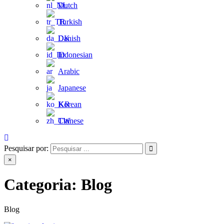
Dutch
Turkish
Danish
Indonesian
Arabic
Japanese
Korean
Chinese
Pesquisar por:
×
Categoria:
Blog
Blog