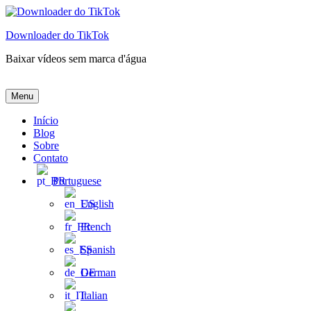
Pular
para
Downloader do TikTok
o
conteúdo
Baixar vídeos sem marca d'água
Downloader do TikTok
Baixar vídeos sem marca d'água
Menu
Início
Blog
Sobre
Contato
Portuguese
English
French
Spanish
German
Italian