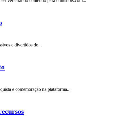
estiver criando conteúdo para o tikshots.com...
o
ivos e divertidos do...
to
quista e comemoração na plataforma...
recursos