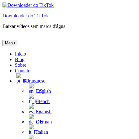
Pular
para
Downloader do TikTok
o
conteúdo
Baixar vídeos sem marca d'água
Downloader do TikTok
Baixar vídeos sem marca d'água
Menu
Início
Blog
Sobre
Contato
Portuguese
English
French
Spanish
German
Italian