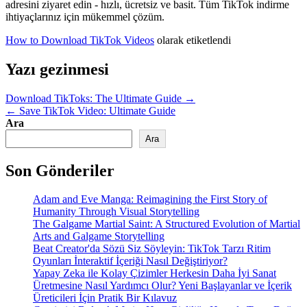
adresini ziyaret edin - hızlı, ücretsiz ve basit. Tüm TikTok indirme
ihtiyaçlarınız için mükemmel çözüm.
How to Download TikTok Videos
olarak etiketlendi
Yazı gezinmesi
Download TikToks: The Ultimate Guide →
← Save TikTok Video: Ultimate Guide
Ara
Ara
Son Gönderiler
Adam and Eve Manga: Reimagining the First Story of
Humanity Through Visual Storytelling
The Galgame Martial Saint: A Structured Evolution of Martial
Arts and Galgame Storytelling
Beat Creator'da Sözü Siz Söyleyin: TikTok Tarzı Ritim
Oyunları İnteraktif İçeriği Nasıl Değiştiriyor?
Yapay Zeka ile Kolay Çizimler Herkesin Daha İyi Sanat
Üretmesine Nasıl Yardımcı Olur? Yeni Başlayanlar ve İçerik
Üreticileri İçin Pratik Bir Kılavuz