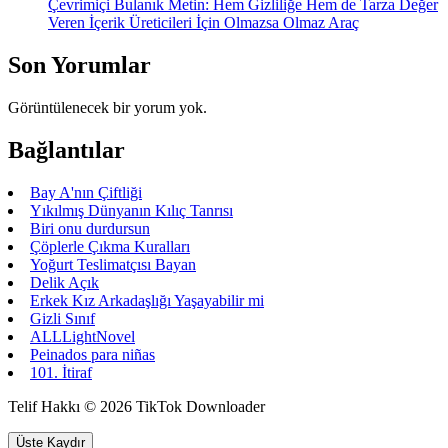
Çevrimiçi Bulanık Metin: Hem Gizliliğe Hem de Tarza Değer
Veren İçerik Üreticileri İçin Olmazsa Olmaz Araç
Son Yorumlar
Görüntülenecek bir yorum yok.
Bağlantılar
Bay A'nın Çiftliği
Yıkılmış Dünyanın Kılıç Tanrısı
Biri onu durdursun
Çöplerle Çıkma Kuralları
Yoğurt Teslimatçısı Bayan
Delik Açık
Erkek Kız Arkadaşlığı Yaşayabilir mi
Gizli Sınıf
ALLLightNovel
Peinados para niñas
101. İtiraf
Telif Hakkı © 2026 TikTok Downloader
Üste Kaydır