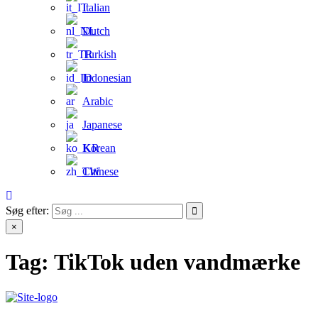
Italian
Dutch
Turkish
Indonesian
Arabic
Japanese
Korean
Chinese
Søg efter:
×
Tag:
TikTok uden vandmærke