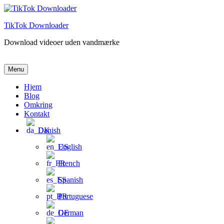
Spring
til
TikTok Downloader
indhold
Download videoer uden vandmærke
TikTok Downloader
Download videoer uden vandmærke
Menu
Hjem
Blog
Omkring
Kontakt
Danish
English
French
Spanish
Portuguese
German