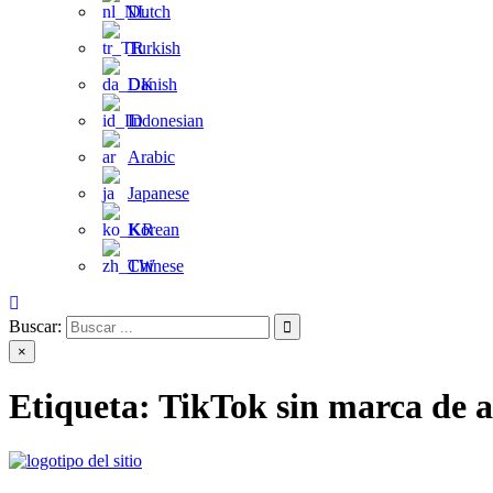
Dutch
Turkish
Danish
Indonesian
Arabic
Japanese
Korean
Chinese
Buscar:
×
Etiqueta:
TikTok sin marca de 