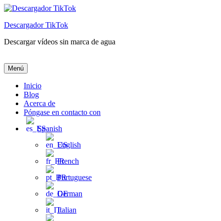
Ir
al
Descargador TikTok
contenido
Descargar vídeos sin marca de agua
Descargador TikTok
Descargar vídeos sin marca de agua
Menú
Inicio
Blog
Acerca de
Póngase en contacto con
Spanish
English
French
Portuguese
German
Italian