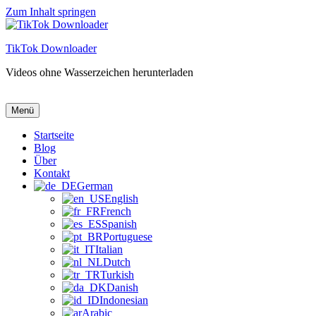
Zum Inhalt springen
TikTok Downloader
Videos ohne Wasserzeichen herunterladen
TikTok Downloader
Videos ohne Wasserzeichen herunterladen
Menü
Startseite
Blog
Über
Kontakt
German
English
French
Spanish
Portuguese
Italian
Dutch
Turkish
Danish
Indonesian
Arabic