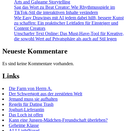
Arts and Galgame Storytelling
Sag das Wort zu Beat Creator: Wie Rhythmusspiele im
TikTok-Stil die interaktiven Inhalte verändern
Wie Easy Drawings mit AI jedem dabei hilft, bessere Kunst
zu schaffen: Ein praktischer Leitfaden für Einsteiger und
Content Creators
Unscharfer Text Online: Das Must-Have-Tool für Kreative,
die sowohl Wert auf Privatsphäre als auch auf Stil legen
Neueste Kommentare
Es sind keine Kommentare vorhanden.
Links
Die Farm von Herrn A.
Der Schwertgott aus der zerstörten Welt
Jemand muss sie aufhalten
Regeln für Dating Trash
Joghurt-Lieferantin
Das Loch ist offen
Kann eine Jungen-Mädchen-Freundschaft überleben?
Geheime Klasse
ALLLightNovel