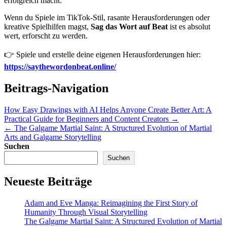
erfolgreich macht.
Wenn du Spiele im TikTok-Stil, rasante Herausforderungen oder
kreative Spielhilfen magst,
Sag das Wort auf Beat
ist es absolut
wert, erforscht zu werden.
👉 Spiele und erstelle deine eigenen Herausforderungen hier:
https://saythewordonbeat.online/
Beitrags-Navigation
How Easy Drawings with AI Helps Anyone Create Better Art: A
Practical Guide for Beginners and Content Creators →
← The Galgame Martial Saint: A Structured Evolution of Martial
Arts and Galgame Storytelling
Suchen
Suchen
Neueste Beiträge
Adam and Eve Manga: Reimagining the First Story of
Humanity Through Visual Storytelling
The Galgame Martial Saint: A Structured Evolution of Martial