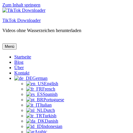
Zum Inhalt springen
TikTok Downloader
Videos ohne Wasserzeichen herunterladen
TikTok Downloader
Videos ohne Wasserzeichen herunterladen
Menü
Startseite
Blog
Über
Kontakt
German
English
French
Spanish
Portuguese
Italian
Dutch
Turkish
Danish
Indonesian
Arabic